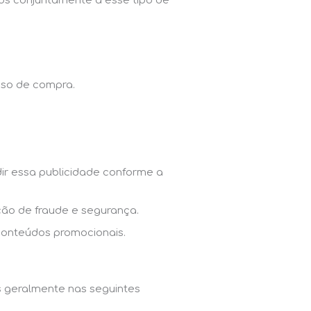
mos conjuntamente a esse tipo de
sso de compra.
edir essa publicidade conforme a
ção de fraude e segurança.
 conteúdos promocionais.
os geralmente nas seguintes