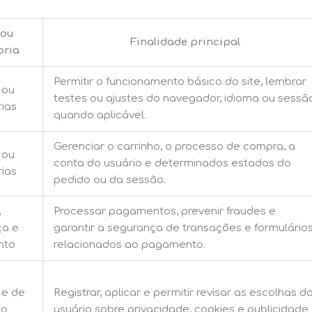
 ou
Finalidade principal
oria
Permitir o funcionamento básico do site, lembrar
 ou
testes ou ajustes do navegador, idioma ou sessã
ias
quando aplicável.
Gerenciar o carrinho, o processo de compra, a
 ou
conta do usuário e determinados estados do
ias
pedido ou da sessão.
,
Processar pagamentos, prevenir fraudes e
ça e
garantir a segurança de transações e formulário
nto
relacionados ao pagamento.
 e de
Registrar, aplicar e permitir revisar as escolhas d
do
usuário sobre privacidade, cookies e publicidade