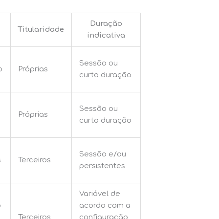
Duração
Titularidade
indicativa
Sessão ou
o
Próprias
curta duração
Sessão ou
Próprias
curta duração
Sessão e/ou
s
Terceiros
persistentes
Variável de
o
acordo com a
Terceiros
configuração