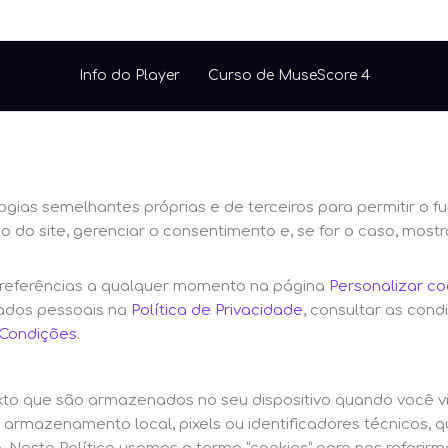
Info do Player
Curso de MuseScore 4
ogias semelhantes próprias e de terceiros para permitir o f
o do site, gerenciar o consentimento e, se for o caso, most
 preferências a qualquer momento na página
Personalizar co
ados pessoais na
Política de Privacidade
, consultar as cond
 Condições
.
xto que são armazenados no seu dispositivo quando você 
mo armazenamento local, pixels ou identificadores técnicos