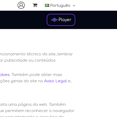
Português
Player
uncionamento técnico do site, lembrar
rar publicidade ou conteúdos
okies
. Também pode obter mais
ições gerais do site no
Aviso Legal
e,
visita uma página da web. Também
, que permitem reconhecer o navegador