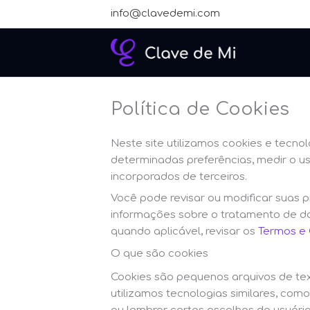
Ir
info@clavedemi.com
para
o
conteúdo
Política de Cookies
Neste site utilizamos cookies e tecnol
determinadas preferências, medir o us
incorporados de terceiros.
Você pode revisar ou modificar suas
informações sobre o tratamento de d
quando aplicável, revisar os
Termos e
O que são cookies
Cookies são pequenos arquivos de te
utilizamos tecnologias similares, co