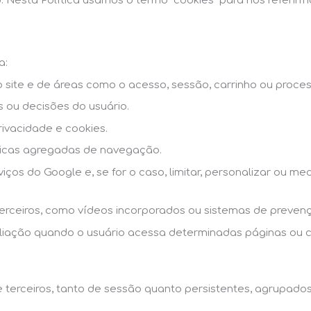
. Nesta Política usamos o termo “cookies” para nos referir
a:
o site e de áreas como o acesso, sessão, carrinho ou proce
 ou decisões do usuário.
ivacidade e cookies.
sticas agregadas de navegação.
iços do Google e, se for o caso, limitar, personalizar ou m
terceiros, como vídeos incorporados ou sistemas de preven
afiliação quando o usuário acessa determinadas páginas ou
e terceiros, tanto de sessão quanto persistentes, agrupad