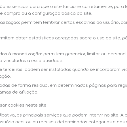
ão essenciais para que o site funcione corretamente, para 
de compra ou a configuração básica do site.
alização:
permitem lembrar certas escolhas do usuário, c
mitem obter estatísticas agregadas sobre o uso do site, p
adas à monetização:
permitem gerenciar, limitar ou persona
o vinculadas a essa atividade.
 terceiros:
podem ser instaladas quando se incorporam víd
ação.
das de forma residual em determinadas páginas para regis
amas de afiliação.
ar cookies neste site
icativa, os principais serviços que podem intervir no site. A
usuário aceitou ou recusou determinadas categorias e das 