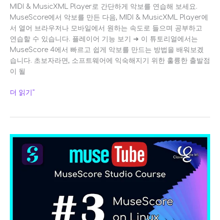
MIDI & MusicXML Player로 간단하게 악보를 연습해 보세요.
MuseScore에서 악보를 만든 다음, MIDI & MusicXML Player에
서 열어 브라우저나 모바일에서 원하는 속도로 들으며 공부하고
연습할 수 있습니다. 플레이어 기능 보기 ➜ 이 튜토리얼에서는
MuseScore 4에서 빠르고 쉽게 악보를 만드는 방법을 배워보겠
습니다. 초보자라면, 소프트웨어에 익숙해지기 위한 훌륭한 출발점
이 될
더 읽기"
Linux
및
Ubuntu
에
MuseScore
설
치:
단