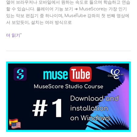
열어 브라우저나 모바일에서 원하는 속도로 들으며 학습하고 연습
할 수 있습니다. 플레이어 기능 보기 ➜ MuseScore는 가장 인기
있는 악보 편집기 중 하나이며, MuseTube 강좌의 첫 번째 영상에
서 보았듯이, 설치는 여러 방식으로
더 읽기"
Windows
에
서
MuseScore
4
및
3
다
운
로
드: