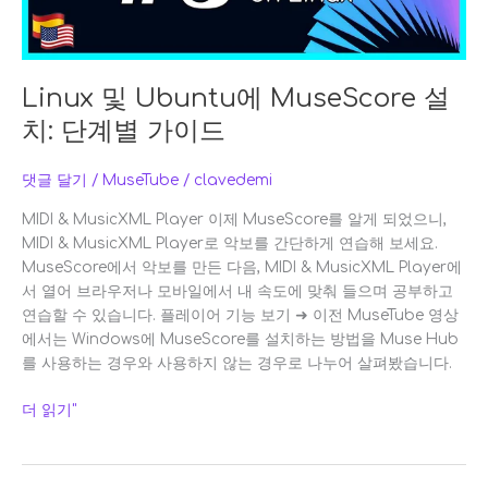
계
별
가
이
Linux 및 Ubuntu에 MuseScore 설
드
치: 단계별 가이드
댓글 달기
/
MuseTube
/
clavedemi
MIDI & MusicXML Player 이제 MuseScore를 알게 되었으니,
MIDI & MusicXML Player로 악보를 간단하게 연습해 보세요.
MuseScore에서 악보를 만든 다음, MIDI & MusicXML Player에
서 열어 브라우저나 모바일에서 내 속도에 맞춰 들으며 공부하고
연습할 수 있습니다. 플레이어 기능 보기 ➜ 이전 MuseTube 영상
에서는 Windows에 MuseScore를 설치하는 방법을 Muse Hub
를 사용하는 경우와 사용하지 않는 경우로 나누어 살펴봤습니다.
더 읽기"