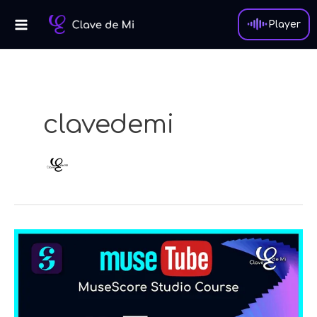
콘
텐
Player
츠
로
건
너
뛰
clavedemi
기
MuseScore
4
인
터
페
이