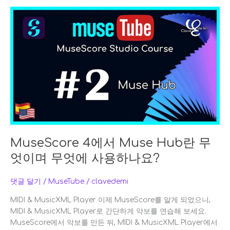
MuseScore
4
에
서
Muse
Hub
란
무
엇
이
며
무
MuseScore 4에서 Muse Hub란 무
엇
엇이며 무엇에 사용하나요?
에
사
용
댓글 달기
/
MuseTube
/
clavedemi
하
MIDI & MusicXML Player 이제 MuseScore를 알게 되었으니,
나
MIDI & MusicXML Player로 간단하게 악보를 연습해 보세요.
요?
MuseScore에서 악보를 만든 뒤, MIDI & MusicXML Player에서