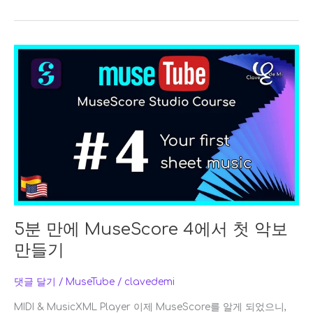
5
분
만
에
MuseScore
4
에
서
첫
악
보
만
5분 만에 MuseScore 4에서 첫 악보
들
만들기
기
댓글 달기
/
MuseTube
/
clavedemi
MIDI & MusicXML Player 이제 MuseScore를 알게 되었으니,