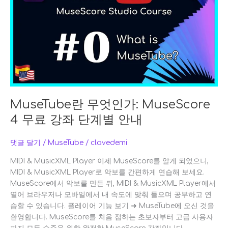
엇
인
가:
MuseScore
4
무
료
강
좌
MuseTube란 무엇인가: MuseScore
단
4 무료 강좌 단계별 안내
계
별
안
댓글 달기
/
MuseTube
/
clavedemi
내
MIDI & MusicXML Player 이제 MuseScore를 알게 되었으니,
MIDI & MusicXML Player로 악보를 간편하게 연습해 보세요.
MuseScore에서 악보를 만든 뒤, MIDI & MusicXML Player에서
열어 브라우저나 모바일에서 내 속도에 맞춰 들으며 공부하고 연
습할 수 있습니다. 플레이어 기능 보기 ➜ MuseTube에 오신 것을
환영합니다. MuseScore를 처음 접하는 초보자부터 고급 사용자