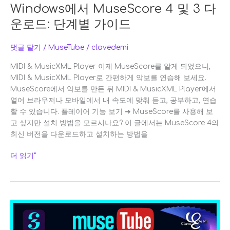
단
Windows에서 MuseScore 4 및 3 다
계
운로드: 단계별 가이드
별
가
이
댓글 달기
/
MuseTube
/
clavedemi
드
MIDI & MusicXML Player 이제 MuseScore를 알게 되었으니,
MIDI & MusicXML Player로 간편하게 악보를 연습해 보세요.
MuseScore에서 악보를 만든 뒤 MIDI & MusicXML Player에서
열어 브라우저나 모바일에서 내 속도에 맞춰 듣고, 공부하고, 연습
할 수 있습니다. 플레이어 기능 보기 ➜ MuseScore를 사용해 보
고 싶지만 설치 방법을 모르시나요? 이 글에서는 MuseScore 4의
최신 버전을 다운로드하고 설치하는 방법을
더 읽기"
MuseTube
란
무