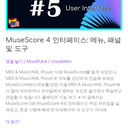
스:
메
뉴,
패
널
및
MuseScore 4 인터페이스: 메뉴, 패널
도
및 도구
구
댓글 달기
/
MuseTube
/
clavedemi
MIDI & MusicXML Player 이제 MuseScore를 알게 되었으니,
MIDI & MusicXML Player로 악보를 간단하게 연습해 보세요.
MuseScore에서 악보를 만든 다음 MIDI & MusicXML Player에
서 열어 브라우저나 모바일에서 원하는 속도로 들으면서 학습하고
연습할 수 있습니다. 플레이어 기능 보기 ➜ 이 글에서는
MuseScore 3와 MuseScore 4의 인터페이스 주요 차이점을 살
펴보고, 변경 사항에 빠르게 익숙해지며 각 도구가 어디에
더 읽기"