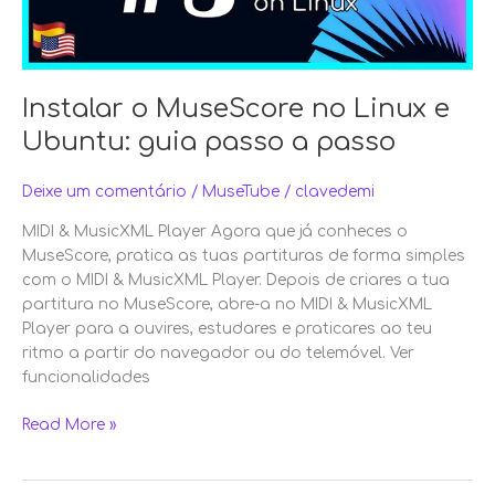
passo
a
passo
Instalar o MuseScore no Linux e
Ubuntu: guia passo a passo
Deixe um comentário
/
MuseTube
/
clavedemi
MIDI & MusicXML Player Agora que já conheces o
MuseScore, pratica as tuas partituras de forma simples
com o MIDI & MusicXML Player. Depois de criares a tua
partitura no MuseScore, abre-a no MIDI & MusicXML
Player para a ouvires, estudares e praticares ao teu
ritmo a partir do navegador ou do telemóvel. Ver
funcionalidades
Read More »