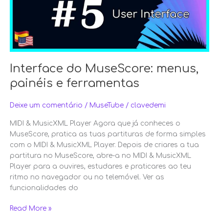
ferramentas
Interface do MuseScore: menus,
painéis e ferramentas
Deixe um comentário
/
MuseTube
/
clavedemi
MIDI & MusicXML Player Agora que já conheces o
MuseScore, pratica as tuas partituras de forma simples
com o MIDI & MusicXML Player. Depois de criares a tua
partitura no MuseScore, abre-a no MIDI & MusicXML
Player para a ouvires, estudares e praticares ao teu
ritmo no navegador ou no telemóvel. Ver as
funcionalidades do
Read More »