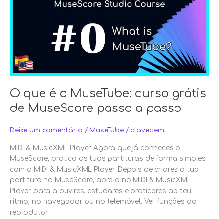
o
MuseTube:
curso
grátis
de
MuseScore
passo
a
passo
O que é o MuseTube: curso grátis
de MuseScore passo a passo
Deixe um comentário
/
MuseTube
/
clavedemi
MIDI & MusicXML Player Agora que já conheces o
MuseScore, pratica as tuas partituras de forma simples
com o MIDI & MusicXML Player. Depois de criares a tua
partitura no MuseScore, abre-a no MIDI & MusicXML
Player para a ouvires, estudares e praticares ao teu
ritmo, no navegador ou no telemóvel. Ver funções do
reprodutor