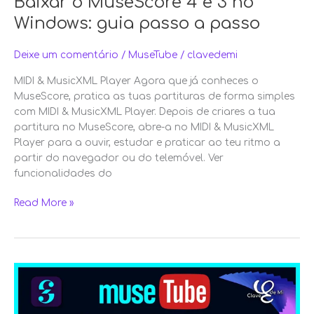
Baixar o MuseScore 4 e 3 no
Windows: guia passo a passo
Deixe um comentário
/
MuseTube
/
clavedemi
MIDI & MusicXML Player Agora que já conheces o
MuseScore, pratica as tuas partituras de forma simples
com MIDI & MusicXML Player. Depois de criares a tua
partitura no MuseScore, abre-a no MIDI & MusicXML
Player para a ouvir, estudar e praticar ao teu ritmo a
partir do navegador ou do telemóvel. Ver
funcionalidades do
Read More »
O
que
é