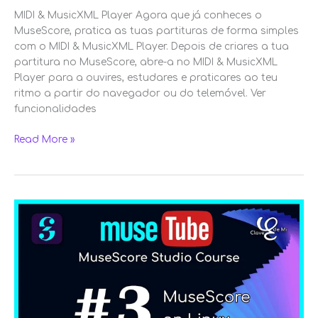
MIDI & MusicXML Player Agora que já conheces o
MuseScore, pratica as tuas partituras de forma simples
com o MIDI & MusicXML Player. Depois de criares a tua
partitura no MuseScore, abre-a no MIDI & MusicXML
Player para a ouvires, estudares e praticares ao teu
ritmo a partir do navegador ou do telemóvel. Ver
funcionalidades
Read More »
Instalar
o
MuseScore
no
Linux
e
Ubuntu:
guia