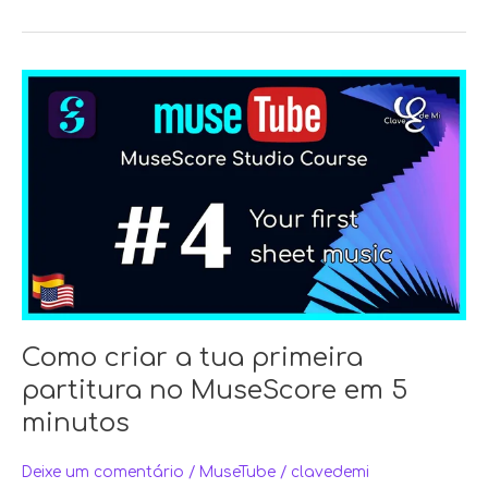
Como
criar
a
tua
primeira
partitura
no
MuseScore
em
5
minutos
Como criar a tua primeira
partitura no MuseScore em 5
minutos
Deixe um comentário
/
MuseTube
/
clavedemi