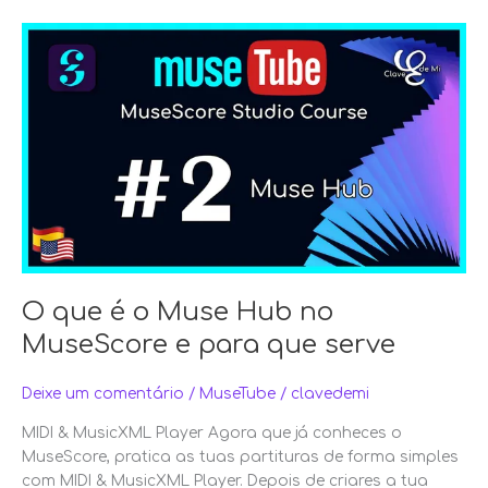
O
que
é
o
Muse
Hub
no
MuseScore
e
para
que
serve
O que é o Muse Hub no
MuseScore e para que serve
Deixe um comentário
/
MuseTube
/
clavedemi
MIDI & MusicXML Player Agora que já conheces o
MuseScore, pratica as tuas partituras de forma simples
com MIDI & MusicXML Player. Depois de criares a tua