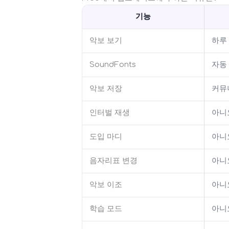
기능
악보 보기
하루 
SoundFonts
자동 
악보 저장
커뮤
인터벌 재생
아니
도입 마디
아니
음자리표 변경
아니
악보 이조
아니
학습 모드
아니