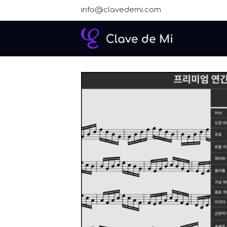
콘
info@clavedemi.com
텐
츠
로
건
너
뛰
기