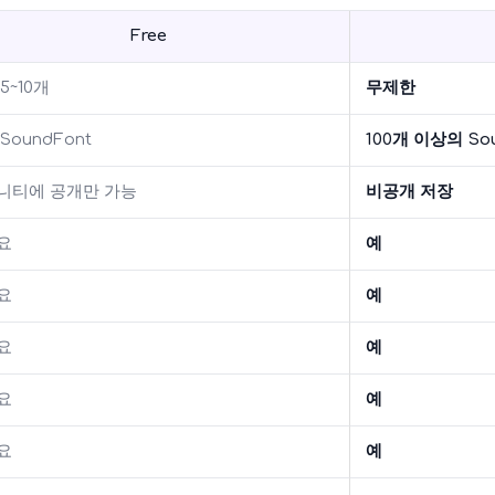
Free
5~10개
무제한
SoundFont
100개 이상의 Sou
니티에 공개만 가능
비공개 저장
요
예
요
예
요
예
요
예
요
예