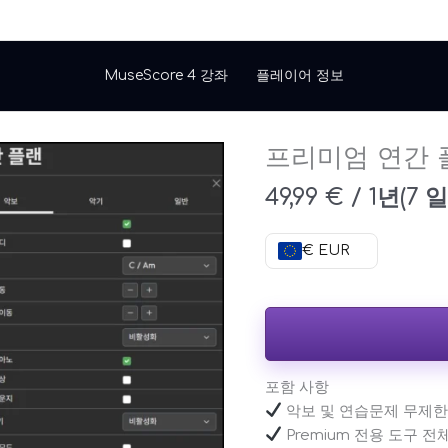
MuseScore 4 강좌
플레이어 정보
프리미엄 연간 
프
리
49,99
€
/ 1년(7
미
엄
연
€ EUR
간
플
랜
수
량
포함 사항
악보 및 연습문제 무제한
Premium 전용 도구 전