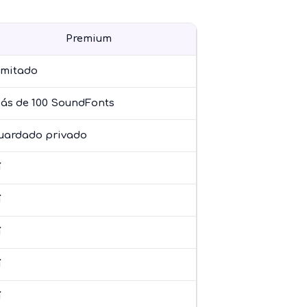
Premium
limitado
ás de 100 SoundFonts
uardado privado
í
í
í
í
í