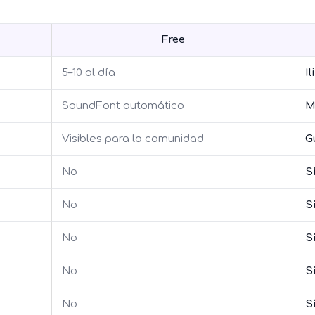
Free
5–10 al día
I
SoundFont automático
M
Visibles para la comunidad
G
No
S
No
S
No
S
No
S
No
S