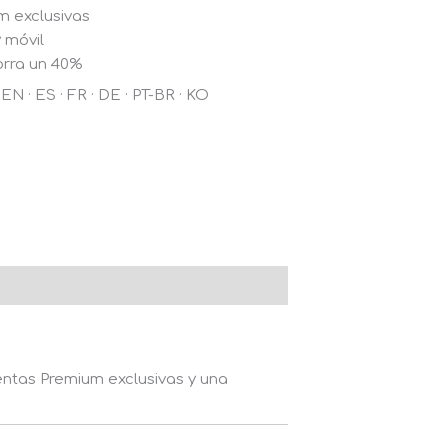
 exclusivas
 móvil
orra un 40%
EN · ES · FR · DE · PT-BR · KO
entas Premium exclusivas y una