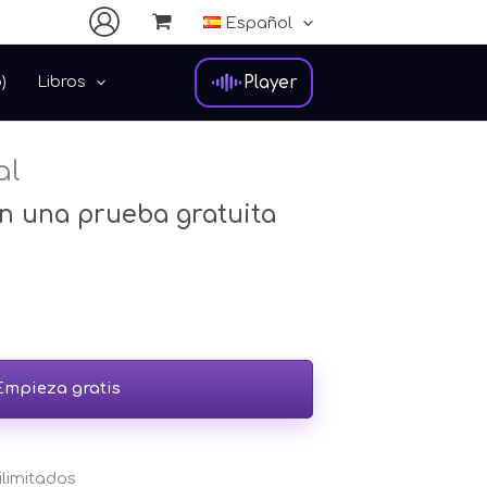
Español
Player
)
Libros
al
n una prueba gratuita
Empieza gratis
 ilimitados