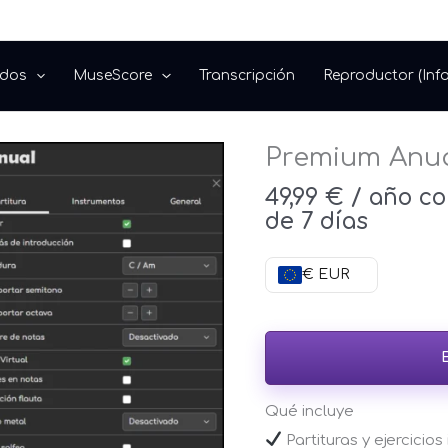
dos
MuseScore
Transcripción
Reproductor (Info
Premium Anu
Premium
Anual
49,99
€
/ año co
cantidad
de 7 días
€ EUR
Qué incluye
Partituras y ejercicios