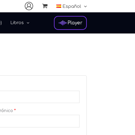
gatorio
Obligatorio
Español
Player
)
Libros
trónico
*