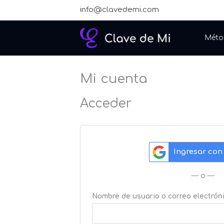
Ir
Obligatorio
info@clavedemi.com
al
contenido
Méto
Mi cuenta
Acceder
Ingresar con
— o —
Nombre de usuario o correo electrón