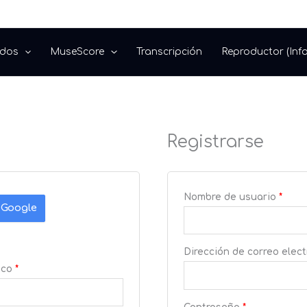
Obligatorio
Obligatorio
Obli
dos
MuseScore
Transcripción
Reproductor (Info
Registrarse
Nombre de usuario
*
 Google
Dirección de correo elec
ico
*