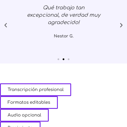
Qué trabajo tan
Mu
l
excepcional, de verdad muy
to que
agradecido!
Nestor G.
Transcripción profesional
Formatos editables
Audio opcional