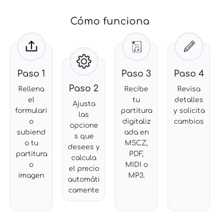
Cómo funciona
Paso 1
Paso 3
Paso 4
Paso 2
Rellena
Recibe
Revisa
el
tu
detalles
Ajusta
formulari
partitura
y solicita
las
o
digitaliz
cambios
opcione
subiend
ada en
s que
o tu
MSCZ,
desees y
partitura
PDF,
calcula
o
MIDI o
el precio
imagen
MP3.
automáti
camente