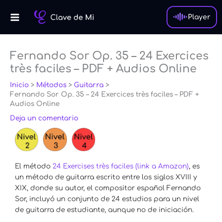
Ir
al
Player
contenido
Fernando Sor Op. 35 – 24 Exercices
très faciles – PDF + Audios Online
Inicio
Métodos
Guitarra
Fernando Sor Op. 35 – 24 Exercices très faciles – PDF +
Audios Online
Deja un comentario
El método
24 Exercises très faciles
(link a Amazon)
, es
un método de guitarra escrito entre los siglos XVIII y
XIX, donde su autor, el compositor español Fernando
Sor, incluyó un conjunto de 24 estudios para un nivel
de guitarra de estudiante, aunque no de iniciación.