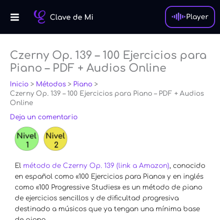
Ir
al
Player
contenido
Czerny Op. 139 – 100 Ejercicios para
Piano – PDF + Audios Online
Inicio
Métodos
Piano
Czerny Op. 139 – 100 Ejercicios para Piano – PDF + Audios
Online
Deja un comentario
El
método de Czerny Op. 139 (link a Amazon)
, conocido
en español como «100 Ejercicios para Piano» y en inglés
como «100 Progressive S
tudies» es un método de piano
de ejercicios sencillos y de dificultad progresiva
destinado a músicos que ya tengan una mínima base
de piano.