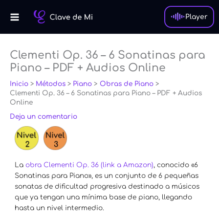
Ir
al
Player
contenido
Clementi Op. 36 – 6 Sonatinas para
Piano – PDF + Audios Online
Inicio
Métodos
Piano
Obras de Piano
Clementi Op. 36 – 6 Sonatinas para Piano – PDF + Audios
Online
Deja un comentario
La
obra Clementi Op. 36 (link a Amazon)
, conocido «6
Sonatinas para Piano»,
es un conjunto de 6 pequeñas
sonatas de dificultad progresiva destinado a músicos
que ya tengan una mínima base de piano, llegando
hasta un nivel intermedio.