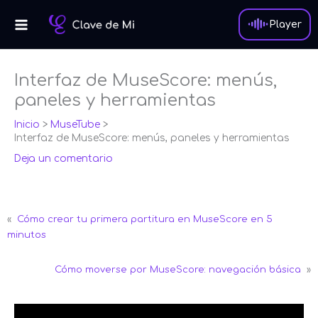
Ir
al
Player
contenido
Interfaz de MuseScore: menús,
paneles y herramientas
Inicio
MuseTube
Interfaz de MuseScore: menús, paneles y herramientas
Deja un comentario
«
Cómo crear tu primera partitura en MuseScore en 5
minutos
Cómo moverse por MuseScore: navegación básica
»